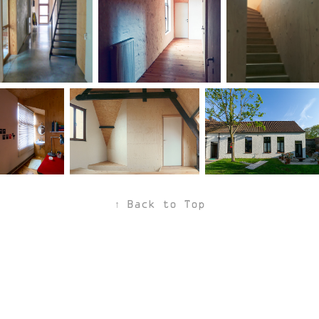
↑
Back to Top
Orde van Architecten
-
Reglement van
beroepsplichten