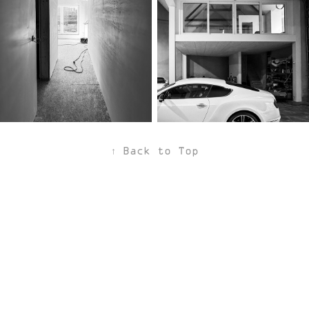
↑
Back to Top
Orde van Architecten
-
Reglement van
beroepsplichten